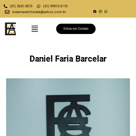
(31) 3531-3573
(31) 99915-5170
evaamaralchelala@yahoo.com.br
Entrar em Contato
Daniel Faria Barcelar