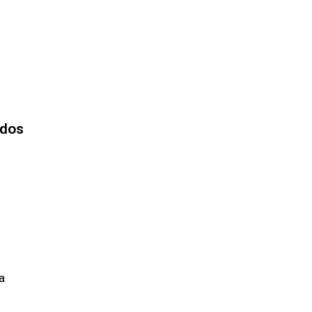
 dos
a