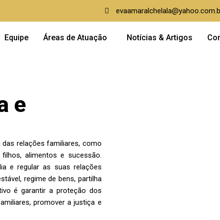
evaamaralchelala@yahoo.com.b
Equipe
Áreas de Atuação
Notícias & Artigos
Con
a e
a das relações familiares, como
 filhos, alimentos e sucessão.
ia e regular as suas relações
stável, regime de bens, partilha
tivo é garantir a proteção dos
amiliares, promover a justiça e