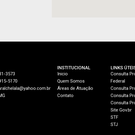
INSTITUCIONAL
LINKS ÚTEI
31-3573
Inicio
Consulta Pr
9915-5170
Quem Somos
Federal
ralchelala@yahoo.com.br
Áreas de Atuação
Consulta P
 MG
Contato
Consulta P
Consulta Pr
Site Gov.br
STF
STJ