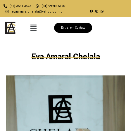
(31) 3531-3573
(31) 99915-5170
evaamaralchelala@yahoo.com.br
Entrar em Contato
Eva Amaral Chelala